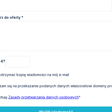
z do oferty *
+ 4?
otrzymać kopię wiadomości na mój e-mail
am się na przekazanie podanych danych właścicielowi domeny pro
ptuję
Zasady przetwarzania danych osobowych
*