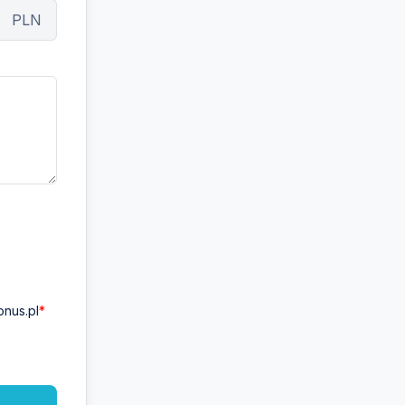
PLN
nus.pl
*